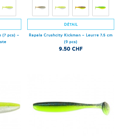
DÉTAIL
 (7 pcs) –
Rapala Crushcity Kickman – Leurre 7.5 cm
iste
(9 pcs)
9.50 CHF