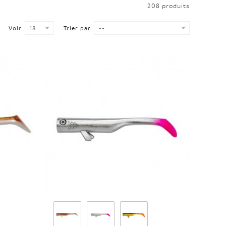
208 produits
Voir
18
Trier par
--