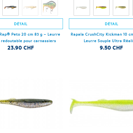
DÉTAIL
DÉTAIL
Rap® Peto 20 cm 83 g – Leurre
Rapala CrushCity Kickman 10 cm
 redoutable pour carnassiers
Leurre Souple Ultra Réal
23.90 CHF
9.50 CHF