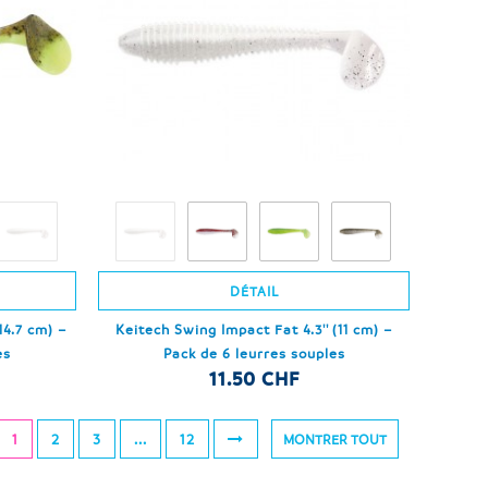
DÉTAIL
14.7 cm) –
Keitech Swing Impact Fat 4.3'' (11 cm) –
es
Pack de 6 leurres souples
11.50 CHF
1
2
3
...
12
MONTRER TOUT