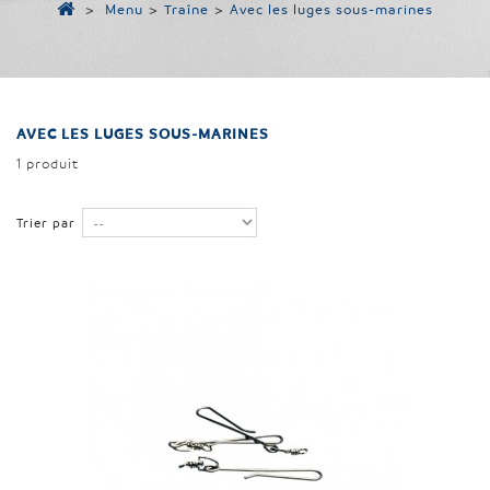
>
Menu
>
Traîne
>
Avec les luges sous-marines
AVEC LES LUGES SOUS-MARINES
1 produit
Trier par