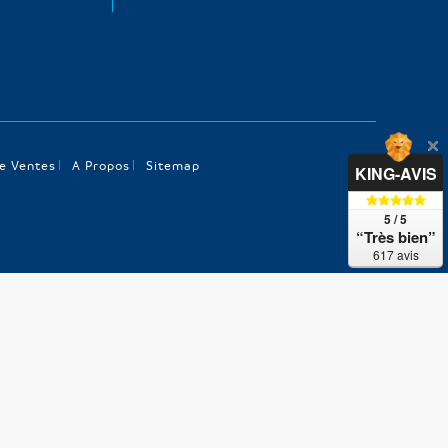
e Ventes
A Propos
Sitemap
KING-AVIS
5 / 5
“Très bien”
617 avis