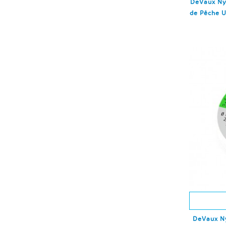
DeVaux Nyl
de Pêche U
DeVaux Ny