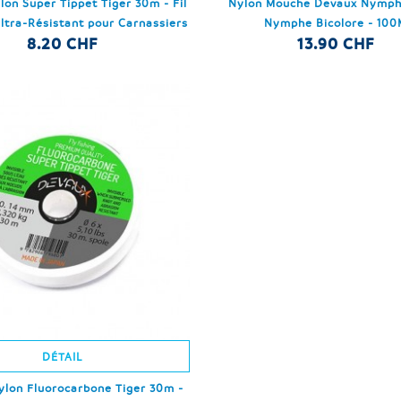
on Super Tippet Tiger 30m - Fil
Nylon Mouche Devaux Nymph
ltra-Résistant pour Carnassiers
Nymphe Bicolore - 100
8.20 CHF
13.90 CHF
DÉTAIL
lon Fluorocarbone Tiger 30m -