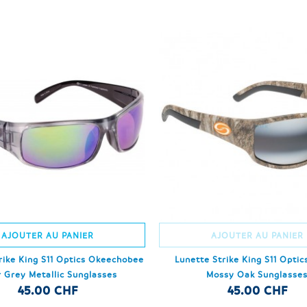
AJOUTER AU PANIER
AJOUTER AU PANIER
rike King S11 Optics Okeechobee
Lunette Strike King S11 Opti
r Grey Metallic Sunglasses
Mossy Oak Sunglasse
45.00 CHF
45.00 CHF