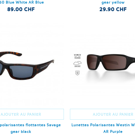
50 Blue White AR Blue
gear yellow
89.00 CHF
29.90 CHF
AJOUTER AU PANIER
AJOUTER AU PANIER
polarisantes flottantes Savage
Lunettes Polarisantes Westin W
gear black
AR Purple