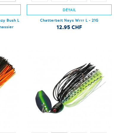
DÉTAIL
azy Bush L
Chatterbait Nays Wrrr L - 21G
12.95 CHF
nassier