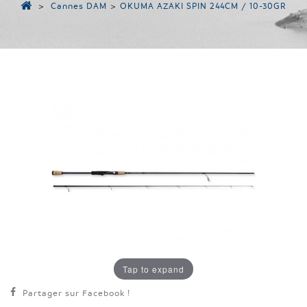
>
Cannes DAM
>
OKUMA AZAKI SPIN 244CM / 10-30GR
Tap to expand
Partager sur Facebook !