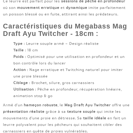
Ce leurre est parfait pour les
sessions de pêche en profondeur
où son
mouvement erratique
et
dynamique
imite parfaitement
un poisson blessé ou en fuite, attirant ainsi les prédateurs.
Caractéristiques du Megabass Mag
Draft Ayu Twitcher - 18cm :
Type
: Leurre souple armé – Design réaliste
Taille
: 18 cm
Poids
: Optimisé pour une utilisation en profondeur et un
bon contrôle lors du lancer
Action
: Nage erratique et Twitching naturel pour imiter
une proie blessée
Ciblage
: Brochet, silure, gros carnassiers
Utilisation
: Pêche en profondeur, récupération linéaire,
animation stop & go
Armé d'un
hameçon robuste
, le
Mag Draft Ayu Twitcher
offre une
présentation réaliste
grâce à sa
texture souple
qui imite les
mouvements d'une proie en détresse. Sa
taille idéale
en fait un
leurre polyvalent pour les pêcheurs qui souhaitent cibler des
carnassiers en quête de proies vulnérables.