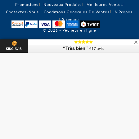
Promotions
Nouveaux Produits
Meilleures Ventes
Contactez-Nous
Conditions Générales De Ventes
A Propos
Sitemap
© 2026 - Pêcheur en ligne
“Très bien”
617 avis
KING-AVIS